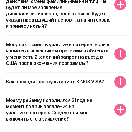
действия, смена фамилии/имени и т.п.). Не
будет ли мое заявление
дисквалифицировано, если в заявке будет
131 060
указан предыдущий паспорт, а на интервью
я принесу новый?
Всего победителей
Могу ли я принять участие в лотерее, если я
являюсь выпускником программы обмена и
340 000
у меня есть 2-х летний запрет на въезд в
США после окончания программы?
Поданных заявок
от граждан России
Как проходит консультация в KINGS VISA?
Моему ребенку исполнился 21 год на
момент подачи заявления на
участие в лотерее. Следует ли мне
включить его в заявление?