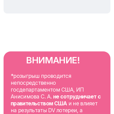
Скан-копии действующих
заграничных паспортов
Скан-копии основных разворотов,
в высоком качестве (без
искажений, бликов и посторонних
объектов)
Заполнить опросный лист
Форма будет направлена после
оплаты услуги