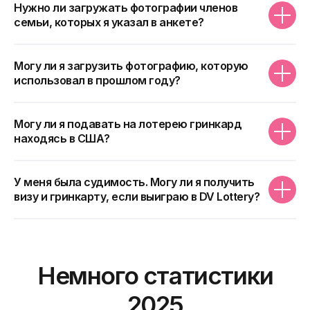
получение визы
Нужно ли загружать фотографии членов
семьи, которых я указал в анкете?
Ваше имя
Могу ли я загрузить фотографию, которую
использовал в прошлом году?
+7
Могу ли я подавать на лотерею гринкард
находясь в США?
Тип визы
У меня была судимость. Могу ли я получить
визу и гринкарту, если выиграю в DV Lottery?
Нажимая кнопку, я даю согласие на
обработку своих данных
Отправить