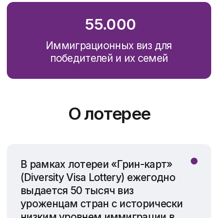
Каждый из супругов/партнеров
может подавать свою заявку, тем
самым увеличивая шансы на
победу (в случае выигрыша мужа,
жена также получает право на
получение Грина Карты и
наоборот)
Советуем участвовать в
лотерее
всем совершеннолетним
членам семьи
, так как это поможет
увеличить шансы на победу. При
заполнении отдельных заявок на
каждого супруга/партнёра дети до
21 года будут прикреплены к обеим
заявкам
Семьей по иммиграционному
законодательству считаются