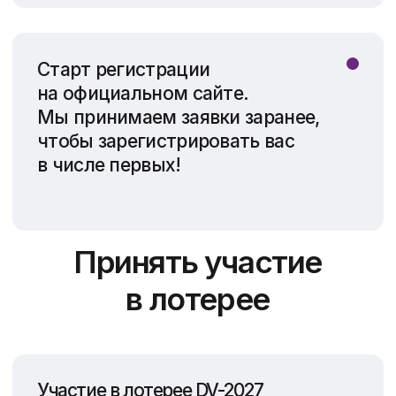
После регистрации вы получите
страницу-подтверждение с
уникальным номером
(confirmation number) для
самостоятельной проверки
результата на официальном сайте
лотереи.
ВНИМАНИЕ!
*розыгрыш проводится
непосредственно
госдепартаментом США, ИП