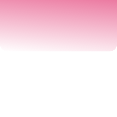
DV- лотерея факты
Лотерея Грин-кард
– это ежегодный
розыгрыш
55 000 видов на жительство в
США (тех самых «зеленых карт»)
,
проводимый Государственным
Департаментом США с 1995 года. Также
можно встретить другое название этого
мероприятия –
«Diversity Visa Program»
или «Diversity Visa Lottery» (русский