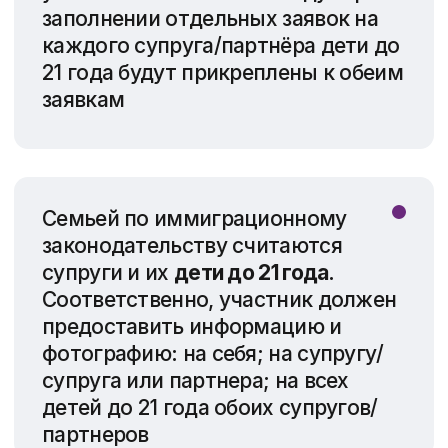
предусматривает оплату
обязательного сбора 1 $ — мы внесём
его от вашего имени при подаче
заявки.
*сбор уже включён в стоимость
услуги
Мы гарантируем корректную подачу
вашей заявки согласно
действующим правилам
программы.