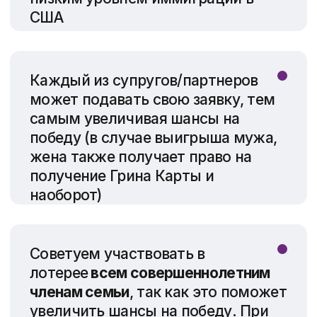
супруги и их
дети до 21 года
.
Соответственно, участник должен
предоставить информацию и
фотографию: на себя; на супругу/
супруга или партнера; на всех
детей до 21 года обоих супругов/
партнеров
Старт регистрации
на официальном сайте.
Мы принимаем заявки заранее,
чтобы зарегистрировать вас
в числе первых!
Принять участие
в лотерее
Участие в лотерее DV-2027