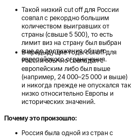
Оставить заявку
ИП Анисимова С.А.
ОГРНИП 316861700120791
ИНН 860230111770
г. Сургут
© ИП Анисимова С.А. Все права защищены
2026
Договор оферты
Политика конфиденциальности
Согласие на обработку персональных данных