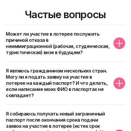
и никогда прежде не опускался так
низко относительно Европы и
исторических значений.
Почему это произошло:
Может ли участие в лотерее послужить
Россия была одной из стран с
причиной отказа в
наибольшим количеством
неиммиграционной (рабочая, студенческая,
победителей (входит в мировую
тройку).
туристическая) визе в будущем?
Из-за этого лимит виз на страну (не
Я являюсь гражданином нескольких стран.
более 7% от 55 000 — то есть около
Могу ли я подать заявку на участие в
3 850 виз на Россию) был исчерпан
лотерее на каждый паспорт? И что делать,
существенно раньше, чем для
если написание моих ФИО в паспортах не
большинства других европейских
совпадает?
стран, поэтому cut off для России
стал отдельным и самым низким
5519
среди всех лет участия.
Я собираюсь получать новый заграничный
Победителей из РФ в
паспорт после окончания срока подачи
DV2025
заявок на участие в лотерее (истек срок