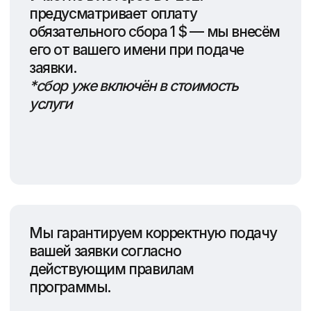
Анисимова С. А.
не сотрудничает с
правительством США
и не влияет
на результаты DV лотереи, а
оказывает услуги по
своевременному и качественному
заполнению заявлений!
Условия участия