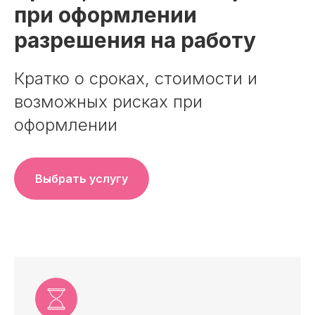
при оформлении
разрешения на работу
Кратко о сроках, стоимости и
возможных рисках при
оформлении
Оставить заявку
Выбрать услугу
ИП Анисимова С.А.
ОГРНИП 316861700120791
ИНН 860230111770
г. Сургут
© ИП Анисимова С.А. Все права защищены